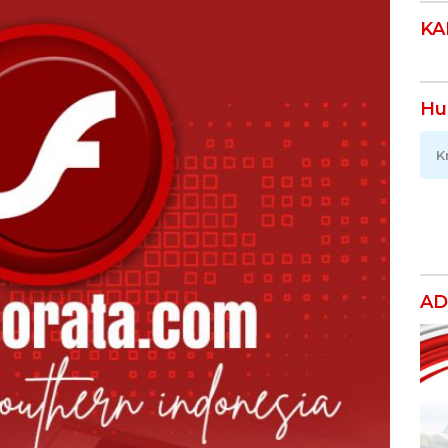
KA
Hu
K
AD