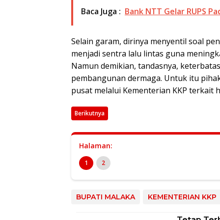
Baca Juga :
Bank NTT Gelar RUPS Pad
Selain garam, dirinya menyentil soal pe
menjadi sentra lalu lintas guna meningk
Namun demikian, tandasnya, keterbata
pembangunan dermaga. Untuk itu pihak
pusat melalui Kementerian KKP terkait ha
Berikutnya
Halaman:
1
2
BUPATI MALAKA
KEMENTERIAN KKP
Tetap Ter