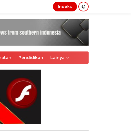
Indeks
tutup
hatan
Pendidikan
Lainya