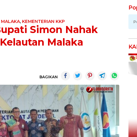
Po
I MALAKA
,
KEMENTERIAN KKP
P
upati Simon Nahak
 Kelautan Malaka
KA
BAGIKAN