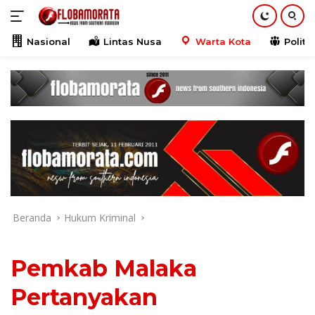
Langsung
ke
konten
Nasional
Lintas Nusa
Warta Kota
Politik
Beranda
Hukum Kriminal
Pemkab Malaka
Pertanyakan