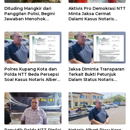
Dituding Mangkir dari
Aktivis Pro Demokrasi NTT
Panggilan Polisi, Begini
Minta Jaksa Cermat
Jawaban Menohok
Dalami Kasus Notaris
Notaris Albert Riwu Kore
Alberth Riwu Kore
Polres Kupang Kota dan
Jaksa Diminta Transparan
Polda NTT Beda Persepsi
Terkait Bukti Petunjuk
Soal Kasus Notaris Albert
Dalam Status Notaris
Riwu Kore
Albert Riwu Kore
Penyidik Polda NTT Dinilai
Notaris Albert Riwu Kore