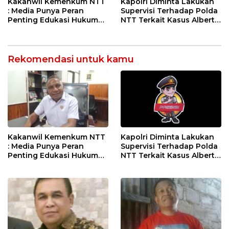
Kakanwil Kemenkum NTT
Kapolri Diminta Lakukan
: Media Punya Peran
Supervisi Terhadap Polda
Penting Edukasi Hukum
NTT Terkait Kasus Albert
Kepada Masyarakat
Riwu Kore
Rekomendasi untuk kamu
Kakanwil Kemenkum NTT
Kapolri Diminta Lakukan
: Media Punya Peran
Supervisi Terhadap Polda
Penting Edukasi Hukum
NTT Terkait Kasus Albert
Kepada Masyarakat
Riwu Kore