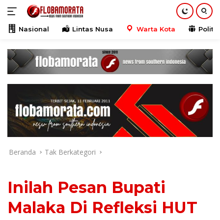
Langsung
ke
konten
Nasional
Lintas Nusa
Warta Kota
Politik
Beranda
Tak Berkategori
Inilah Pesan Bupati
Malaka Di Refleksi HUT