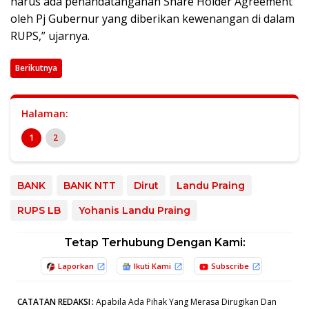
harus ada penandatanganan Share Holder Agreement
oleh Pj Gubernur yang diberikan kewenangan di dalam
RUPS,” ujarnya.
Berikutnya
Halaman:
1
2
BANK
BANK NTT
Dirut
Landu Praing
RUPS LB
Yohanis Landu Praing
Tetap Terhubung Dengan Kami:
Laporkan
Ikuti Kami
Subscribe
CATATAN REDAKSI
:
Apabila Ada Pihak Yang Merasa Dirugikan Dan