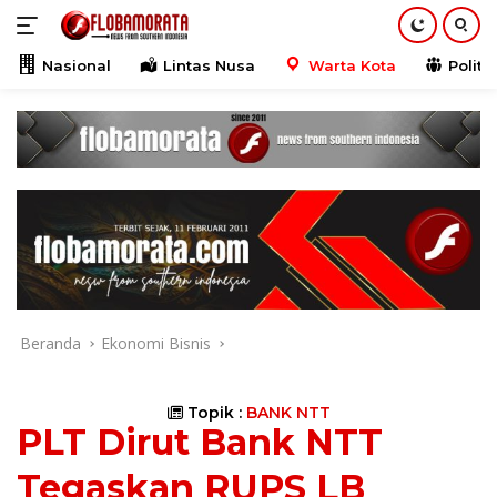
Langsung
ke
konten
Nasional
Lintas Nusa
Warta Kota
Politik
Beranda
Ekonomi Bisnis
Topik :
BANK NTT
PLT Dirut Bank NTT
Tegaskan RUPS LB