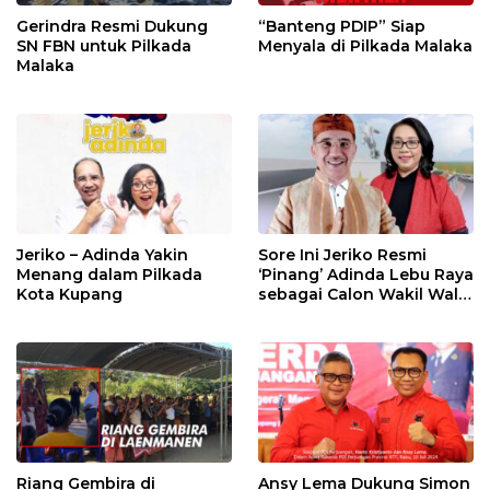
Gerindra Resmi Dukung
“Banteng PDIP” Siap
SN FBN untuk Pilkada
Menyala di Pilkada Malaka
Malaka
Jeriko – Adinda Yakin
Sore Ini Jeriko Resmi
Menang dalam Pilkada
‘Pinang’ Adinda Lebu Raya
Kota Kupang
sebagai Calon Wakil Wali
Kota Kupang
Riang Gembira di
Ansy Lema Dukung Simon