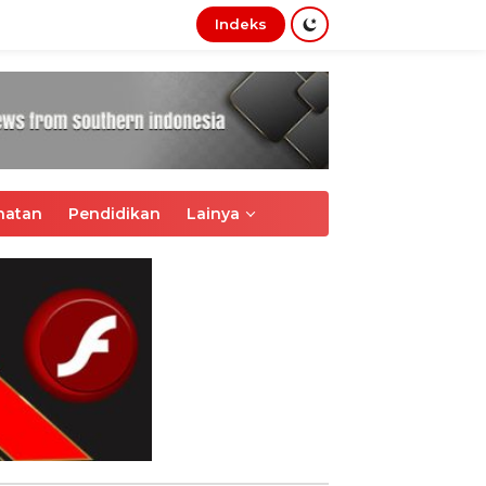
Indeks
tutup
hatan
Pendidikan
Lainya