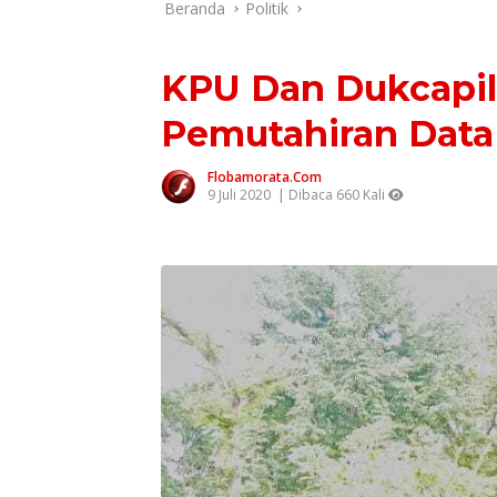
Beranda
Politik
KPU Dan Dukcapil
Pemutahiran Data
Flobamorata.com
9 Juli 2020
| Dibaca 660 Kali