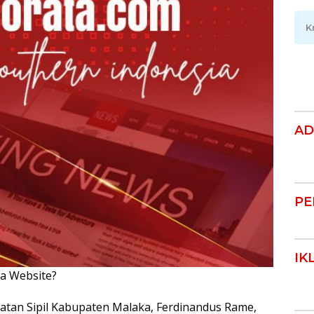
K
AD
PE
IK
ya Website?
Klik Disini!!!
tan Sipil Kabupaten Malaka, Ferdinandus Rame,