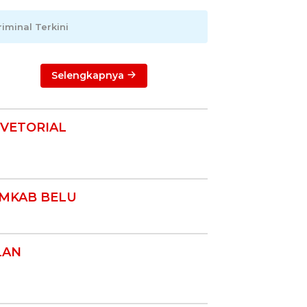
riminal Terkini
Selengkapnya
VETORIAL
MKAB BELU
LAN