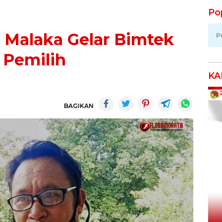
Po
 Malaka Gelar Bimtek
P
 Pemilih
KA
BAGIKAN