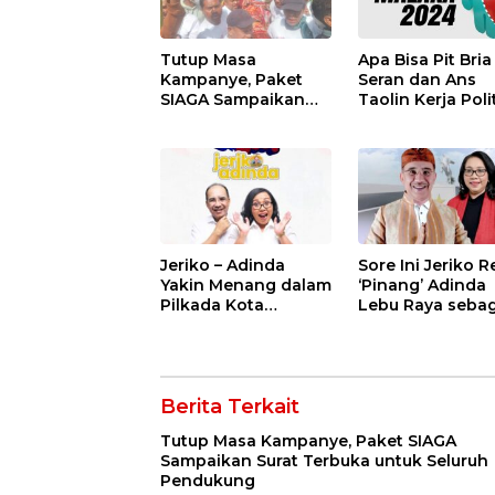
Tutup Masa
Apa Bisa Pit Bria
Kampanye, Paket
Seran dan Ans
SIAGA Sampaikan
Taolin Kerja Poli
Surat Terbuka untuk
untuk SN FBN?
Seluruh Pendukung
Jeriko – Adinda
Sore Ini Jeriko 
Yakin Menang dalam
‘Pinang’ Adinda
Pilkada Kota
Lebu Raya sebag
Kupang
Calon Wakil Wal
Kota Kupang
Berita Terkait
Tutup Masa Kampanye, Paket SIAGA
Sampaikan Surat Terbuka untuk Seluruh
Pendukung