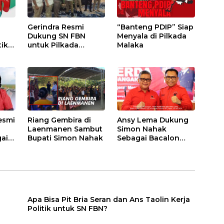
Gerindra Resmi
“Banteng PDIP” Siap
Dukung SN FBN
Menyala di Pilkada
tik
untuk Pilkada
Malaka
Malaka
Resmi
Riang Gembira di
Ansy Lema Dukung
Laenmanen Sambut
Simon Nahak
ai
Bupati Simon Nahak
Sebagai Bacalon
i
Bupati Malaka dari
PDI Perjuangan
Apa Bisa Pit Bria Seran dan Ans Taolin Kerja
Politik untuk SN FBN?