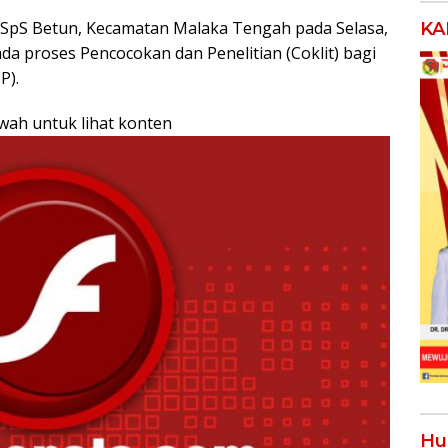
 SSpS Betun, Kecamatan Malaka Tengah pada Selasa,
KA
ada proses Pencocokan dan Penelitian (Coklit) bagi
P).
awah untuk lihat konten
Hu