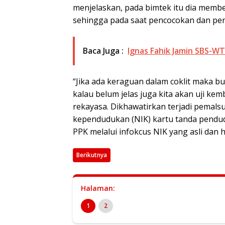
menjelaskan, pada bimtek itu dia membe
sehingga pada saat pencocokan dan peneli
Baca Juga :
Ignas Fahik Jamin SBS-W
“Jika ada keraguan dalam coklit maka bu
kalau belum jelas juga kita akan uji kem
rekayasa. Dikhawatirkan terjadi pema
kependudukan (NIK) kartu tanda pendud
PPK melalui infokcus NIK yang asli dan ha
Berikutnya
Halaman:
1
2