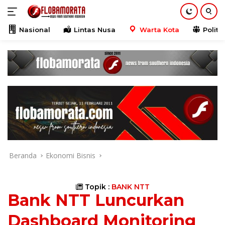
Langsung
ke
konten
Nasional
Lintas Nusa
Warta Kota
Politik
Beranda
Ekonomi Bisnis
Topik :
BANK NTT
Bank NTT Luncurkan
Dashboard Monitoring