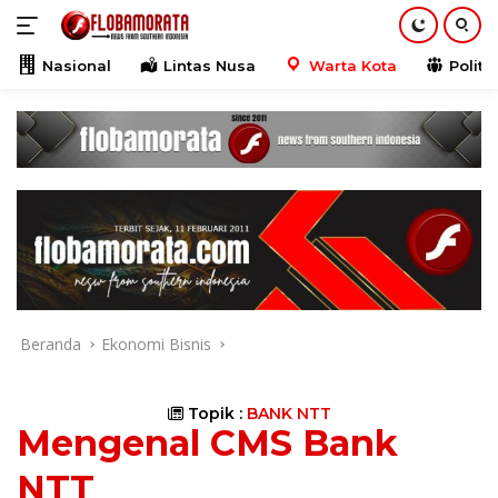
Langsung
ke
konten
Nasional
Lintas Nusa
Warta Kota
Politik
Beranda
Ekonomi Bisnis
Topik :
BANK NTT
Mengenal CMS Bank
NTT