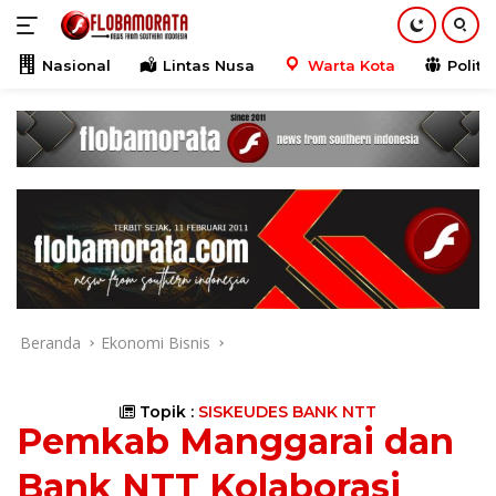
Langsung
ke
konten
Nasional
Lintas Nusa
Warta Kota
Politik
Beranda
Ekonomi Bisnis
Topik :
SISKEUDES BANK NTT
Pemkab Manggarai dan
Bank NTT Kolaborasi