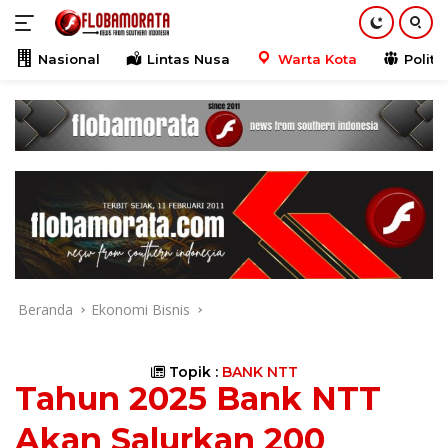
Langsung
ke
konten
Nasional
Lintas Nusa
Warta Kota
Politik
Beranda
Ekonomi Bisnis
Topik :
BANK NTT
Tahun 2025 Bank NTT
Akan Salurkan 200