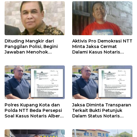
Dituding Mangkir dari
Aktivis Pro Demokrasi NTT
Panggilan Polisi, Begini
Minta Jaksa Cermat
Jawaban Menohok
Dalami Kasus Notaris
Notaris Albert Riwu Kore
Alberth Riwu Kore
Polres Kupang Kota dan
Jaksa Diminta Transparan
Polda NTT Beda Persepsi
Terkait Bukti Petunjuk
Soal Kasus Notaris Albert
Dalam Status Notaris
Riwu Kore
Albert Riwu Kore