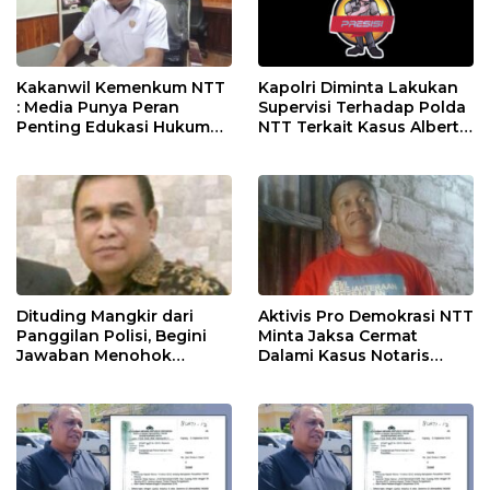
Kakanwil Kemenkum NTT
Kapolri Diminta Lakukan
: Media Punya Peran
Supervisi Terhadap Polda
Penting Edukasi Hukum
NTT Terkait Kasus Albert
Kepada Masyarakat
Riwu Kore
Dituding Mangkir dari
Aktivis Pro Demokrasi NTT
Panggilan Polisi, Begini
Minta Jaksa Cermat
Jawaban Menohok
Dalami Kasus Notaris
Notaris Albert Riwu Kore
Alberth Riwu Kore