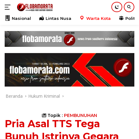
Langsung
ke
konten
Nasional
Lintas Nusa
Warta Kota
Politik
Beranda
Hukum Kriminal
Topik :
PEMBUNUHAN
Pria Asal TTS Tega
Bunuh Istrinya Gegara