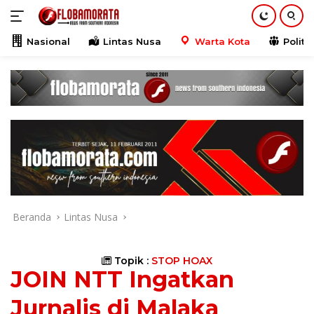
Langsung
ke
konten
Nasional
Lintas Nusa
Warta Kota
Politik
Beranda
Lintas Nusa
Topik :
STOP HOAX
JOIN NTT Ingatkan
Jurnalis di Malaka