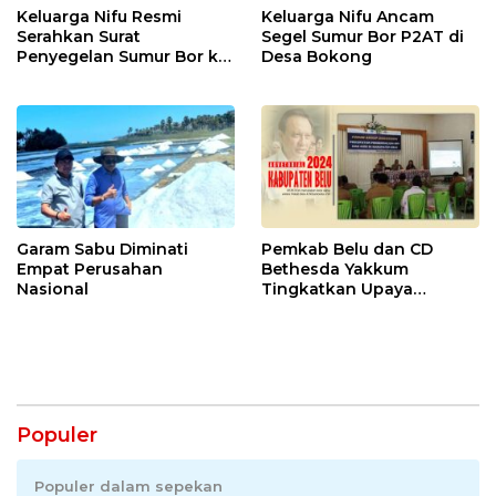
Keluarga Nifu Resmi
Keluarga Nifu Ancam
Serahkan Surat
Segel Sumur Bor P2AT di
Penyegelan Sumur Bor ke
Desa Bokong
P2AT
Garam Sabu Diminati
Pemkab Belu dan CD
Empat Perusahan
Bethesda Yakkum
Nasional
Tingkatkan Upaya
Pengendalian HIV/AIDS
Populer
Populer dalam sepekan