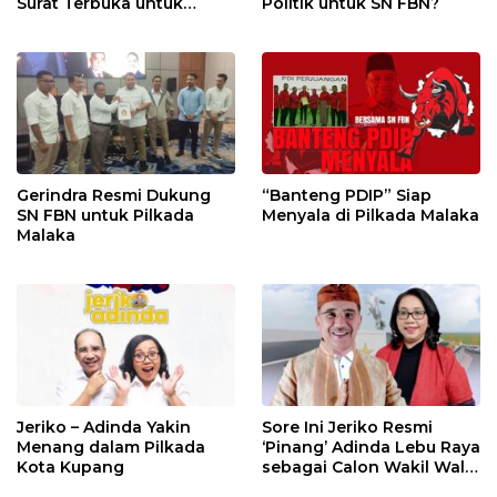
Surat Terbuka untuk
Politik untuk SN FBN?
Seluruh Pendukung
Gerindra Resmi Dukung
“Banteng PDIP” Siap
SN FBN untuk Pilkada
Menyala di Pilkada Malaka
Malaka
Jeriko – Adinda Yakin
Sore Ini Jeriko Resmi
Menang dalam Pilkada
‘Pinang’ Adinda Lebu Raya
Kota Kupang
sebagai Calon Wakil Wali
Kota Kupang