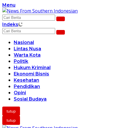
Langsung
Menu
ke
konten
Indeks
Nasional
Lintas Nusa
Warta Kota
Politik
Hukum Kriminal
Ekonomi Bisnis
Kesehatan
Pendidikan
Opini
Sosial Budaya
tutup
tutup