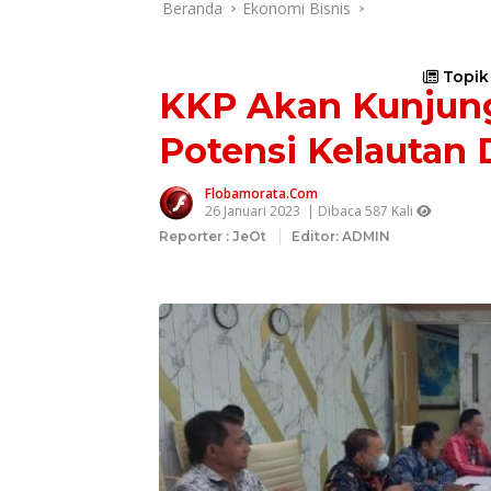
Beranda
Ekonomi Bisnis
Topik
KKP Akan Kunjung
Potensi Kelautan
Flobamorata.com
26 Januari 2023
| Dibaca 587 Kali
Reporter : JeOt
Editor: ADMIN