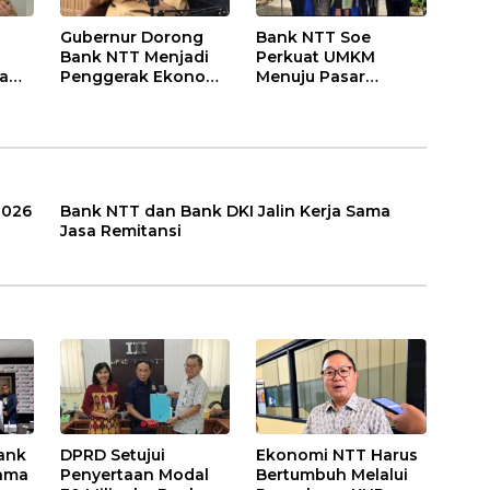
Gubernur Dorong
Bank NTT Soe
Bank NTT Menjadi
Perkuat UMKM
ta
Penggerak Ekonomi
Menuju Pasar
Kerakyatan
Nasional
2026
Bank NTT dan Bank DKI Jalin Kerja Sama
Jasa Remitansi
ank
DPRD Setujui
Ekonomi NTT Harus
Sama
Penyertaan Modal
Bertumbuh Melalui