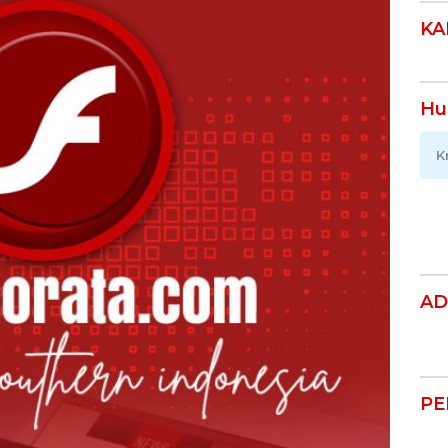
KA
Hu
K
AD
PE