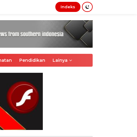
Indeks
tutup
hatan
Pendidikan
Lainya