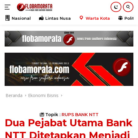
Langsung
ke
konten
Nasional
Lintas Nusa
Warta Kota
Politik
Beranda
Ekonomi Bisnis
Topik :
RUPS BANK NTT
Dua Pejabat Utama Bank
NTT Ditetapkan Menjadi