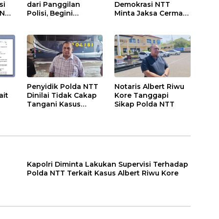
si
dari Panggilan
Demokrasi NTT
 NTT
Polisi, Begini
Minta Jaksa Cermat
bert
Jawaban Menohok
Dalami Kasus
Notaris Albert Riwu
Notaris Alberth Riwu
Kore
Kore
Penyidik Polda NTT
Notaris Albert Riwu
ait
Dinilai Tidak Cakap
Kore Tanggapi
Tangani Kasus
Sikap Polda NTT
Notaris Albert Riwu
iwu
Kore
Kapolri Diminta Lakukan Supervisi Terhadap
Polda NTT Terkait Kasus Albert Riwu Kore