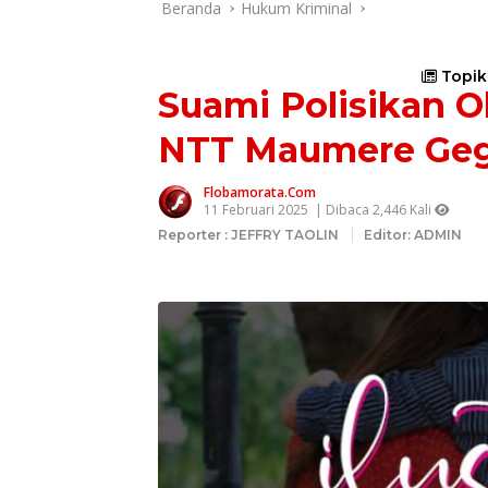
Beranda
Hukum Kriminal
Topik
Suami Polisikan 
NTT Maumere Geg
Flobamorata.com
11 Februari 2025
| Dibaca 2,446 Kali
Reporter : JEFFRY TAOLIN
Editor: ADMIN