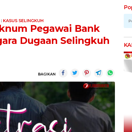
Po
 :
KASUS SELINGKUH
P
Oknum Pegawai Bank
ara Dugaan Selingkuh
KA
BAGIKAN