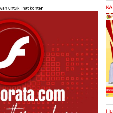
KA
awah untuk lihat konten
Hu