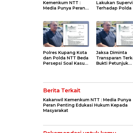
Kemenkum NTT :
Lakukan Supervi
Media Punya Peran
Terhadap Polda
Penting Edukasi
Terkait Kasus Al
Hukum Kepada
Riwu Kore
Masyarakat
Polres Kupang Kota
Jaksa Diminta
dan Polda NTT Beda
Transparan Terk
Persepsi Soal Kasus
Bukti Petunjuk
Notaris Albert Riwu
Dalam Status
Kore
Notaris Albert R
Kore
Berita Terkait
Kakanwil Kemenkum NTT : Media Punya
Peran Penting Edukasi Hukum Kepada
Masyarakat