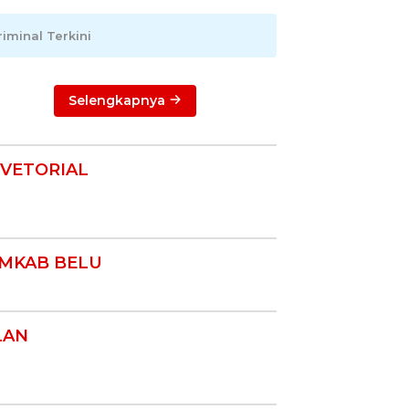
riminal Terkini
Selengkapnya
VETORIAL
MKAB BELU
LAN