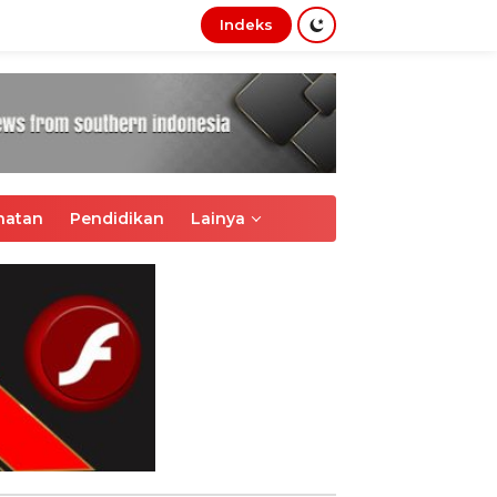
Indeks
tutup
hatan
Pendidikan
Lainya