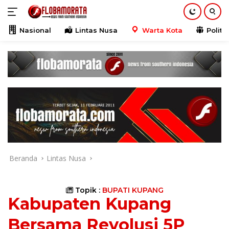
Langsung
ke
konten
Nasional
Lintas Nusa
Warta Kota
Politik
Beranda
Lintas Nusa
Topik :
BUPATI KUPANG
Kabupaten Kupang
Bersama Revolusi 5P