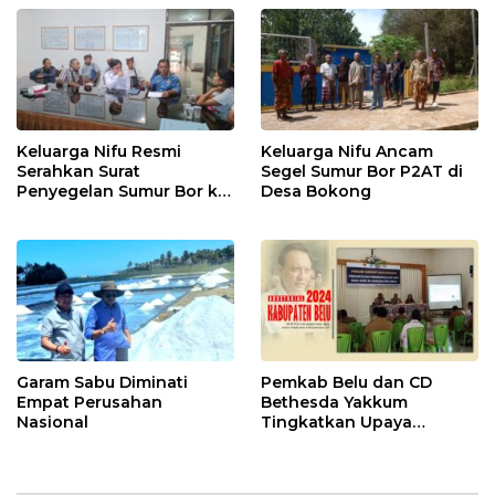
Keluarga Nifu Resmi
Keluarga Nifu Ancam
Serahkan Surat
Segel Sumur Bor P2AT di
Penyegelan Sumur Bor ke
Desa Bokong
P2AT
Garam Sabu Diminati
Pemkab Belu dan CD
Empat Perusahan
Bethesda Yakkum
Nasional
Tingkatkan Upaya
Pengendalian HIV/AIDS