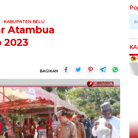
Po
 :
KABUPATEN BELU
P
ar Atambua
o 2023
KA
BAGIKAN