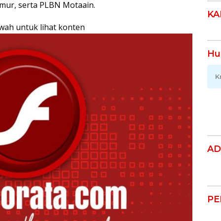
mur, serta PLBN Motaain.
KA
awah untuk lihat konten
Hu
K
AD
PE