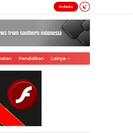
Indeks
tutup
hatan
Pendidikan
Lainya