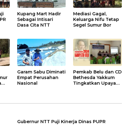
ji
Kupang Mart Hadir
Mediasi Gagal,
UPR
Sebagai Intisari
Keluarga Nifu Tetap
Dasa Cita NTT
Segel Sumur Bor
Garam Sabu Diminati
Pemkab Belu dan CD
mur
Empat Perusahan
Bethesda Yakkum
a
Nasional
Tingkatkan Upaya
Pengendalian
HIV/AIDS
Gubernur NTT Puji Kinerja Dinas PUPR