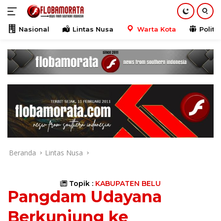
Langsung
ke
konten
Nasional
Lintas Nusa
Warta Kota
Politik
Beranda
Lintas Nusa
Topik :
KABUPATEN BELU
Pangdam Udayana
Berkunjung ke