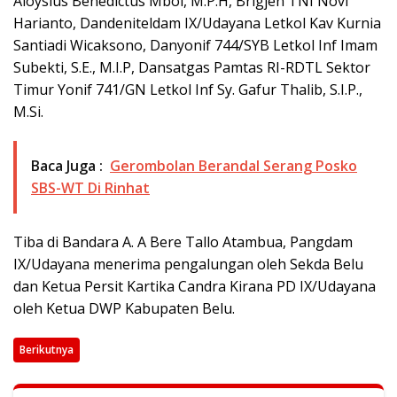
Aloysius Benedictus Mboi, M.P.H, Brigjen TNI Novi
Harianto, Dandeniteldam IX/Udayana Letkol Kav Kurnia
Santiadi Wicaksono, Danyonif 744/SYB Letkol Inf Imam
Subekti, S.E., M.I.P, Dansatgas Pamtas RI-RDTL Sektor
Timur Yonif 741/GN Letkol Inf Sy. Gafur Thalib, S.I.P.,
M.Si.
Baca Juga :
Gerombolan Berandal Serang Posko
SBS-WT Di Rinhat
Tiba di Bandara A. A Bere Tallo Atambua, Pangdam
IX/Udayana menerima pengalungan oleh Sekda Belu
dan Ketua Persit Kartika Candra Kirana PD IX/Udayana
oleh Ketua DWP Kabupaten Belu.
Berikutnya