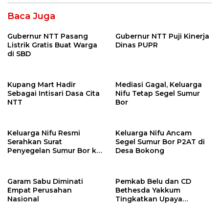
Baca Juga
Gubernur NTT Pasang
Gubernur NTT Puji Kinerja
Listrik Gratis Buat Warga
Dinas PUPR
di SBD
Kupang Mart Hadir
Mediasi Gagal, Keluarga
Sebagai Intisari Dasa Cita
Nifu Tetap Segel Sumur
NTT
Bor
Keluarga Nifu Resmi
Keluarga Nifu Ancam
Serahkan Surat
Segel Sumur Bor P2AT di
Penyegelan Sumur Bor ke
Desa Bokong
P2AT
Garam Sabu Diminati
Pemkab Belu dan CD
Empat Perusahan
Bethesda Yakkum
Nasional
Tingkatkan Upaya
Pengendalian HIV/AIDS