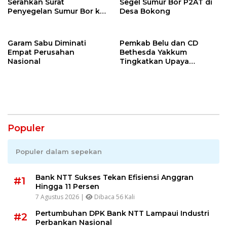
Serahkan Surat
Segel Sumur Bor P2AT di
Penyegelan Sumur Bor ke
Desa Bokong
P2AT
Garam Sabu Diminati
Pemkab Belu dan CD
Empat Perusahan
Bethesda Yakkum
Nasional
Tingkatkan Upaya
Pengendalian HIV/AIDS
Populer
Populer dalam sepekan
Bank NTT Sukses Tekan Efisiensi Anggran
#1
Hingga 11 Persen
7 Agustus 2026 |
Dibaca 56 Kali
Pertumbuhan DPK Bank NTT Lampaui Industri
#2
Perbankan Nasional