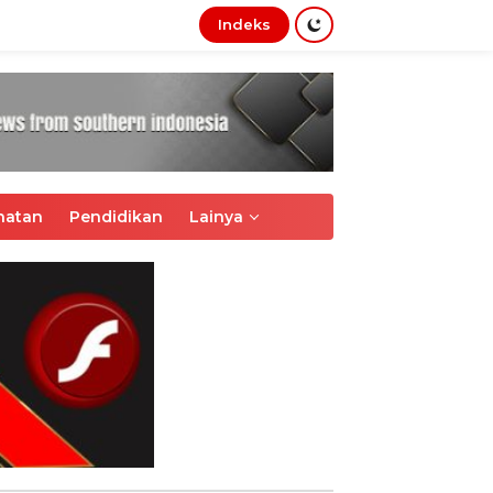
Indeks
tutup
hatan
Pendidikan
Lainya