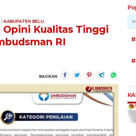
Po
 :
KABUPATEN BELU
P
Opini Kualitas Tinggi
#
Ombudsman RI
#
BAGIKAN
KA