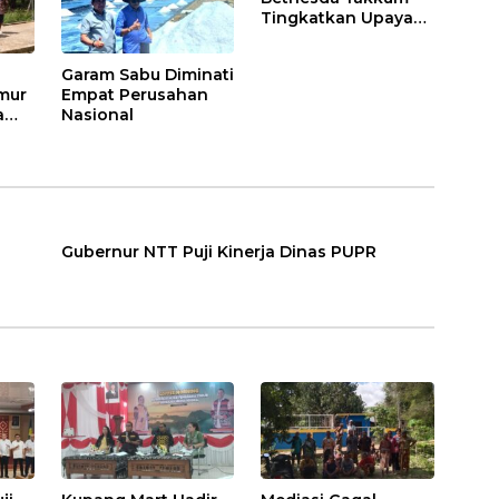
Tingkatkan Upaya
Pengendalian
HIV/AIDS
Garam Sabu Diminati
mur
Empat Perusahan
a
Nasional
Gubernur NTT Puji Kinerja Dinas PUPR