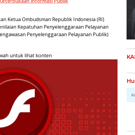
Keterbukaan Informasi Publik
san Ketua Ombudsman Republik Indonesia (RI)
enilaian Kepatuhan Penyelenggaraan Pelayanan
Pengawasan Penyelenggaraan Pelayanan Publik)
awah untuk lihat konten
KA
Hu
K