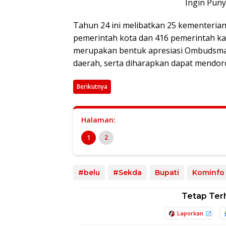
Ingin Pun
Tahun 24 ini melibatkan 25 kementerian
pemerintah kota dan 416 pemerintah ka
merupakan bentuk apresiasi Ombudsma
daerah, serta diharapkan dapat mendoro
Berikutnya
Halaman:
1
2
#belu
#Sekda
Bupati
Kominfo
Tetap Ter
Laporkan