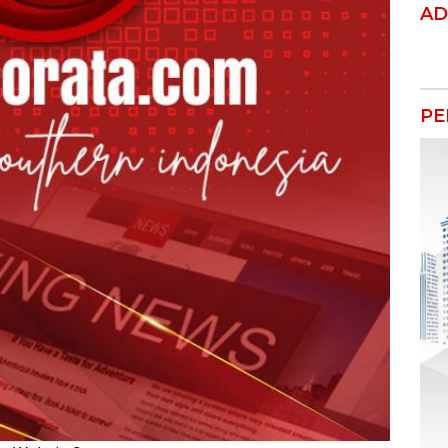
AD
PE