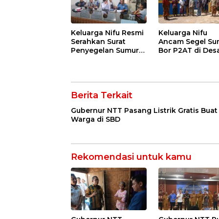
Keluarga Nifu Resmi
Keluarga Nifu
Serahkan Surat
Ancam Segel Su
Penyegelan Sumur
Bor P2AT di Des
Bor ke P2AT
Bokong
Berita Terkait
Gubernur NTT Pasang Listrik Gratis Buat
Warga di SBD
Rekomendasi untuk kamu