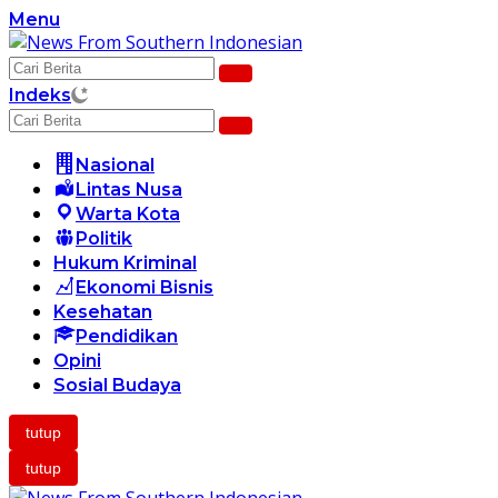
Langsung
Menu
ke
konten
Indeks
Nasional
Lintas Nusa
Warta Kota
Politik
Hukum Kriminal
Ekonomi Bisnis
Kesehatan
Pendidikan
Opini
Sosial Budaya
tutup
tutup