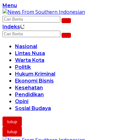
Langsung
Menu
ke
konten
Indeks
Nasional
Lintas Nusa
Warta Kota
Politik
Hukum Kriminal
Ekonomi Bisnis
Kesehatan
Pendidikan
Opini
Sosial Budaya
tutup
tutup