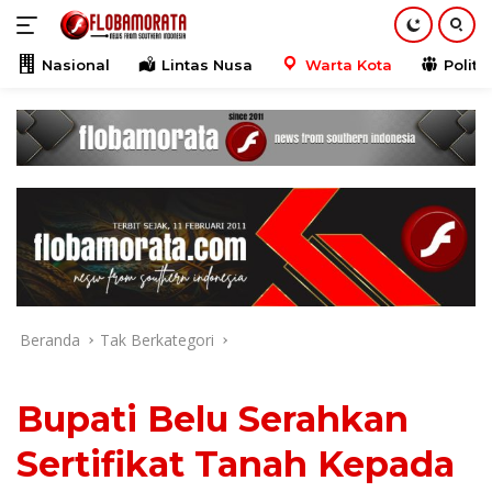
Langsung
ke
konten
Nasional
Lintas Nusa
Warta Kota
Politik
Beranda
Tak Berkategori
Bupati Belu Serahkan
Sertifikat Tanah Kepada