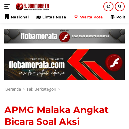
Langsung
ke
konten
Nasional
Lintas Nusa
Warta Kota
Politik
Beranda
Tak Berkategori
APMG Malaka Angkat
Bicara Soal Aksi