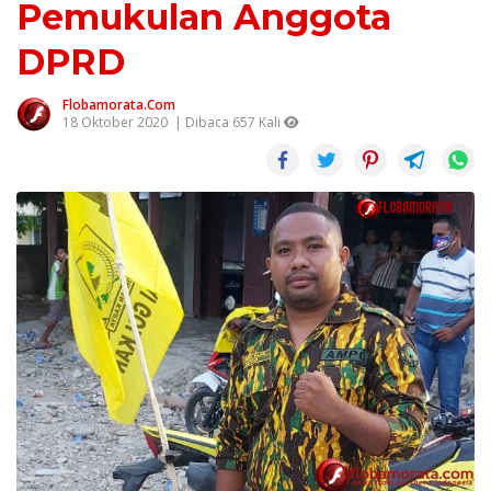
Pemukulan Anggota
DPRD
Flobamorata.com
18 Oktober 2020
| Dibaca 657 Kali