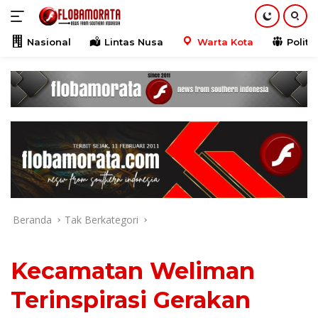
Langsung
ke
konten
Nasional
Lintas Nusa
Warta Kota
Politik
Beranda
Tak Berkategori
Kecamatan Weliman
Terinspirasi Gerakan