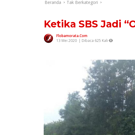
Beranda
Tak Berkategori
Ketika SBS Jadi “
Flobamorata.com
13 Mei 2020
| Dibaca 625 Kali