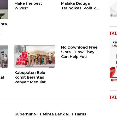
Make the best
Malaka Diduga
Wives?
Terindikasi Politik
Uang
inta
IK
nomi
No Download Free
Slots – How They
Can Help You
Kabupaten Belu
kat
Komit Berantas
Penyait Menular
k
IK
Gubernur NTT Minta Bank NTT Harus