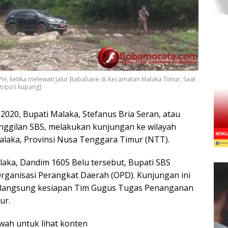
H, ketika melewati Jalur Babahane di Kecamatan Malaka Timur, Saat
n/pos kupang]
 2020, Bupati Malaka, Stefanus Bria Seran, atau
nggilan SBS, melakukan kunjungan ke wilayah
laka, Provinsi Nusa Tenggara Timur (NTT).
ka, Dandim 1605 Belu tersebut, Bupati SBS
rganisasi Perangkat Daerah (OPD). Kunjungan ini
 langsung kesiapan Tim Gugus Tugas Penanganan
ur.
awah untuk lihat konten