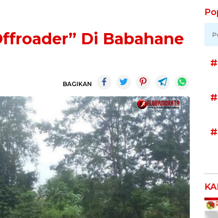
Po
Offroader” Di Babahane
P
#
BAGIKAN
#
#
KA