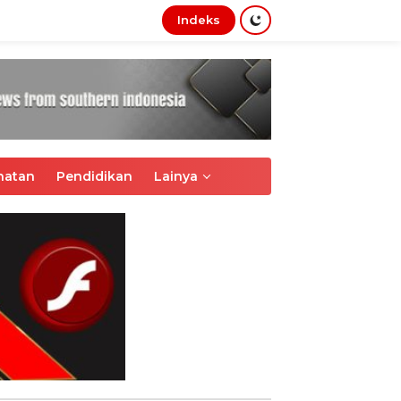
Indeks
tutup
hatan
Pendidikan
Lainya