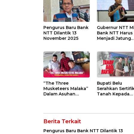
Pengurus Baru Bank
Gubernur NTT M
NTT Dilantik 13
Bank NTT Harus
November 2025
Menjadi Jatung
Penggerak Eko
“The Three
Bupati Belu
Musketeers Malaka”
Serahkan Sertifi
Dalam Asuhan
Tanah Kepada
Bupati Simon Nahak
Warga Raimanu
Berita Terkait
Pengurus Baru Bank NTT Dilantik 13