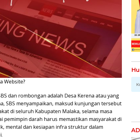
Hu
ya Website?
Klik Disini!!!
K
i SBS dan rombongan adalah Desa Kerena atau yang
ana, SBS menyampaikan, maksud kunjungan tersebut
rakat di seluruh Kabupaten Malaka, selama masa
ai pemimpin darah harus memastikan masyarakat di
k, mental dan kesiapan infra struktur dalam
AD
.