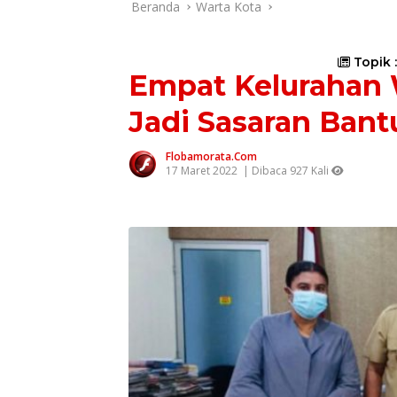
Beranda
Warta Kota
Topik 
Empat Kelurahan 
Jadi Sasaran Bant
Flobamorata.com
17 Maret 2022
| Dibaca 927 Kali