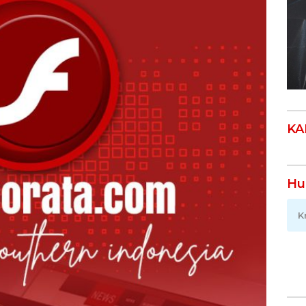
KA
Hu
K