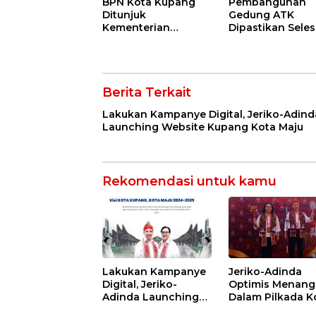
BPN Kota Kupang
Pembangunan
Ditunjuk
Gedung ATK
Kementerian
Dipastikan Seles
ATR/BPR untuk
Tepat Waktu
Program Sertifikat
Elektronik
Berita Terkait
Lakukan Kampanye Digital, Jeriko-Adind
Launching Website Kupang Kota Maju
Rekomendasi untuk kamu
Lakukan Kampanye
Jeriko-Adinda
Digital, Jeriko-
Optimis Menang
Adinda Launching
Dalam Pilkada K
Website Kupang
Kupang 2024