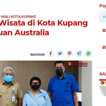
Po
:
WALI KOTA KUPANG
P
Wisata di Kota Kupang
#
uan Australia
#
BAGIKAN
KA