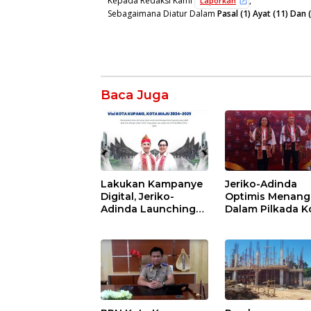
Kepada Redaksi Kami
,
Laporkan
Sebagaimana Diatur Dalam
Pasal (1) Ayat (11) Da
Baca Juga
Lakukan Kampanye
Jeriko-Adinda
Digital, Jeriko-
Optimis Menang
Adinda Launching
Dalam Pilkada K
Website Kupang
Kupang 2024
Kota Maju