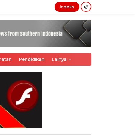
Indeks
tutup
hatan
Pendidikan
Lainya