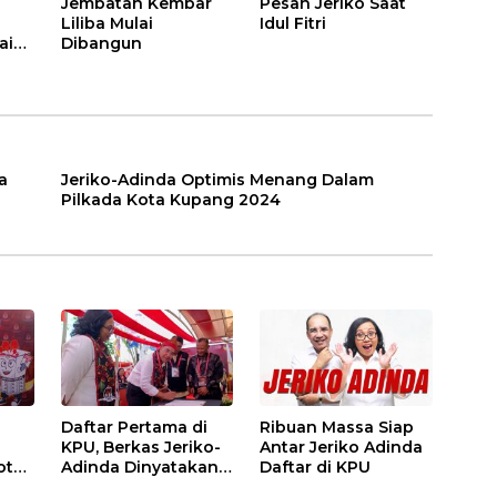
Jembatan Kembar
Pesan Jeriko Saat
Liliba Mulai
Idul Fitri
ai
Dibangun
a
Jeriko-Adinda Optimis Menang Dalam
Pilkada Kota Kupang 2024
Daftar Pertama di
Ribuan Massa Siap
KPU, Berkas Jeriko-
Antar Jeriko Adinda
ota
Adinda Dinyatakan
Daftar di KPU
Lengkap