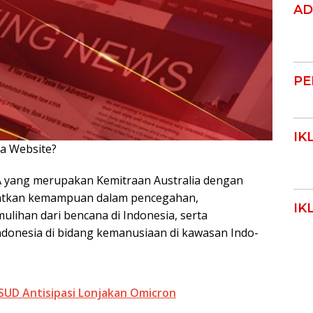
AD
PE
IK
ya Website?
Klik Disini!!!
A yang merupakan Kemitraan Australia dengan
katkan kemampuan dalam pencegahan,
IK
ulihan dari bencana di Indonesia, serta
ndonesia di bidang kemanusiaan di kawasan Indo-
UD Antisipasi Lonjakan Omicron