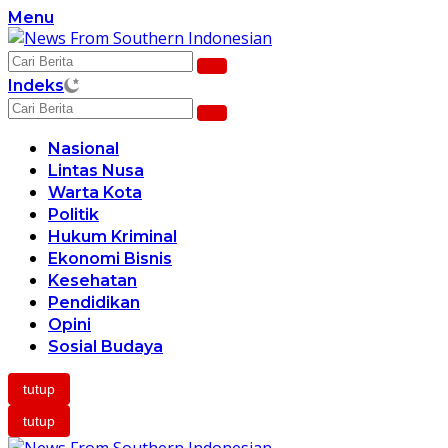
Langsung
Menu
ke
konten
Indeks
Nasional
Lintas Nusa
Warta Kota
Politik
Hukum Kriminal
Ekonomi Bisnis
Kesehatan
Pendidikan
Opini
Sosial Budaya
tutup
tutup