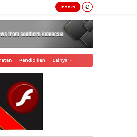
Indeks
tutup
hatan
Pendidikan
Lainya