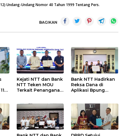
n (12) Undang-Undang Nomor 40 Tahun 1999 Tentang Pers.
BAGIKAN
s
Kejati NTT dan Bank
Bank NTT Hadirkan
NTT Teken MOU
Reksa Dana di
11
Terkait Penanganan
Aplikasi Bpung
Perkara
Mobile
Bank NTT dan Bank
DPRD Setujui