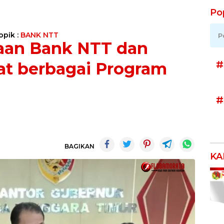
Po
opik :
BANK NTT
P
aan Bank NTT dan
#
at berbagai Program
#
BAGIKAN
KA