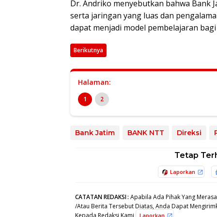
Dr. Andriko menyebutkan bahwa Bank Jat
serta jaringan yang luas dan pengala
dapat menjadi model pembelajaran bag
Berikutnya
Halaman:
1
2
Bank Jatim
BANK NTT
Direksi
Tetap Ter
Laporkan
CATATAN REDAKSI
:
Apabila Ada Pihak Yang Merasa
/Atau Berita Tersebut Diatas, Anda Dapat Mengirimk
Kepada Redaksi Kami
,
Laporkan