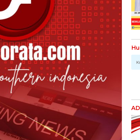
Hu
K
AD