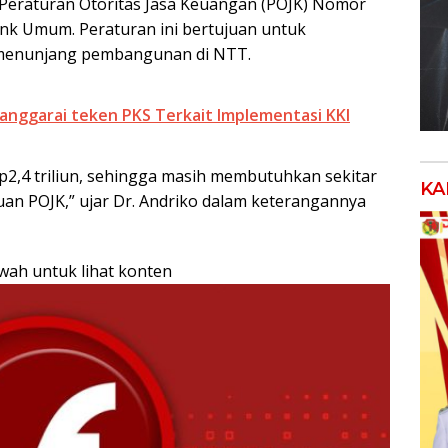
 Peraturan Otoritas Jasa Keuangan (POJK) Nomor
ank Umum. Peraturan ini bertujuan untuk
menunjang pembangunan di NTT.
nggarai teken PKS Terkait Implementasi KKI
 Rp2,4 triliun, sehingga masih membutuhkan sekitar
KA
uan POJK,” ujar Dr. Andriko dalam keterangannya
awah untuk lihat konten