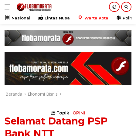
Langsung
ke
konten
Nasional
Lintas Nusa
Warta Kota
Politik
Beranda
Ekonomi Bisnis
Topik :
OPINI
Selamat Datang PSP
Bank NTT