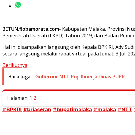
BETUN,flobamorata.com-
Kabupaten Malaka, Provinsi Nu
Pemerintah Daerah (LKPD) Tahun 2019, dari Badan Pemeri
Hal ini disampaikan langsung oleh Kepala BPK RI, Ady Su
secara langsung melalui rapat virtual pada Jumat, 3 Juli 20
Berikutnya
Baca Juga :
Gubernur NTT Puji Kinerja Dinas PUPR
Halaman:
1
2
#BPKRI
#briaseran
#bupatimalaka
#malaka
#NTT