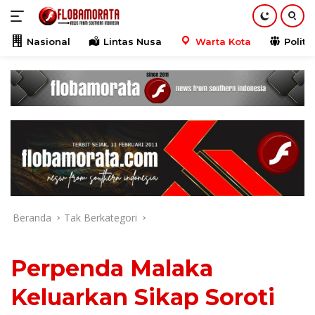
Langsung
ke
konten
Nasional
Lintas Nusa
Warta Kota
Politik
Beranda
Tak Berkategori
Perpenda Malaka
Keluarkan Sikap Soroti