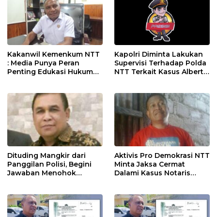
Kakanwil Kemenkum NTT
Kapolri Diminta Lakukan
: Media Punya Peran
Supervisi Terhadap Polda
Penting Edukasi Hukum
NTT Terkait Kasus Albert
Kepada Masyarakat
Riwu Kore
Dituding Mangkir dari
Aktivis Pro Demokrasi NTT
Panggilan Polisi, Begini
Minta Jaksa Cermat
Jawaban Menohok
Dalami Kasus Notaris
Notaris Albert Riwu Kore
Alberth Riwu Kore