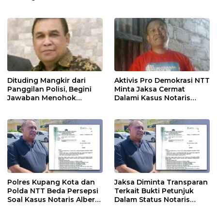
Kepada Masyarakat
Riwu Kore
Dituding Mangkir dari
Aktivis Pro Demokrasi NTT
Panggilan Polisi, Begini
Minta Jaksa Cermat
Jawaban Menohok
Dalami Kasus Notaris
Notaris Albert Riwu Kore
Alberth Riwu Kore
Polres Kupang Kota dan
Jaksa Diminta Transparan
Polda NTT Beda Persepsi
Terkait Bukti Petunjuk
Soal Kasus Notaris Albert
Dalam Status Notaris
Riwu Kore
Albert Riwu Kore