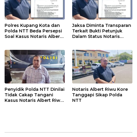
Polres Kupang Kota dan
Jaksa Diminta Transparan
Polda NTT Beda Persepsi
Terkait Bukti Petunjuk
Soal Kasus Notaris Albert
Dalam Status Notaris
Riwu Kore
Albert Riwu Kore
Penyidik Polda NTT Dinilai
Notaris Albert Riwu Kore
Tidak Cakap Tangani
Tanggapi Sikap Polda
Kasus Notaris Albert Riwu
NTT
Kore