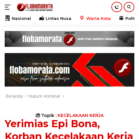
Langsung
ke
konten
Nasional
Lintas Nusa
Warta Kota
Politik
Beranda
Hukum Kriminal
Topik :
KECELAKAAN KERJA
Yerimias Epi Bona,
Korban Kecelakaan Kerja