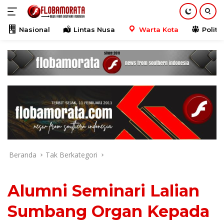
Langsung
ke
konten
Nasional
Lintas Nusa
Warta Kota
Politik
Beranda
Tak Berkategori
Alumni Seminari Lalian
Sumbang Organ Kepada