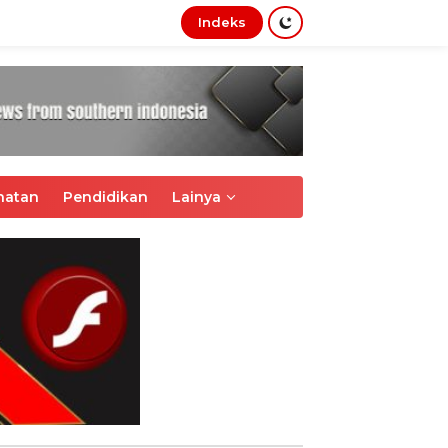
Indeks
tutup
hatan
Pendidikan
Lainya