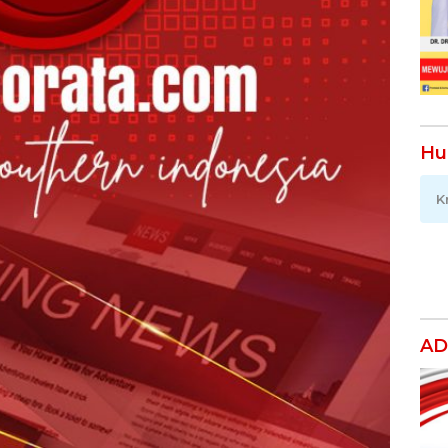
Hu
K
AD