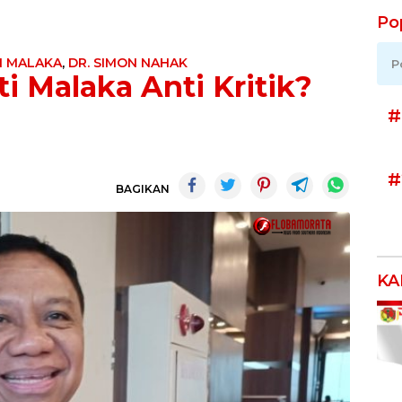
Po
I MALAKA
,
DR. SIMON NAHAK
P
i Malaka Anti Kritik?
#
#
BAGIKAN
KA